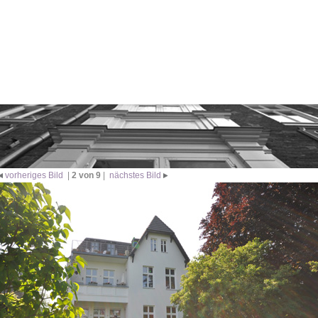
vorheriges Bild
|
2 von 9
|
nächstes Bild