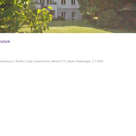
zurück
Impressum
|
Suche
|
Login
| powered by
editus® 3.5
| letzte Änderungen: 2.7.2010