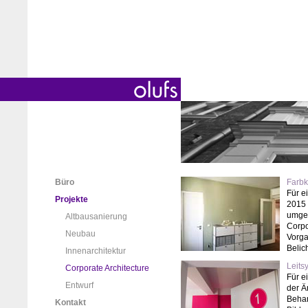
Büro
Farbk
Für e
Projekte
2015 
umges
Altbausanierung
Corpo
Neubau
Vorga
Belic
Innenarchitektur
Leits
Corporate Architecture
Für e
Entwurf
der Ä
Behan
Kontakt