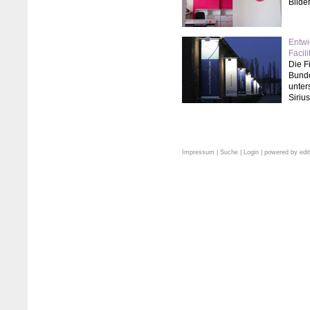
Bilde
Entwi
Facil
Die F
Bunde
unter
Siriu
Impressum
|
Suche
|
Login
| powered by
edi