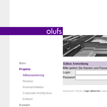
Büro
Editus Anmeldung
Bitte geben Sie Namen und Passw
Projekte
Login:
Altbausanierung
Passwort:
Neubau
Innenarchitektur
Impressum
|
Suche
|
Login abbrechen
| pow
Corporate Architecture
Entwurf
Kontakt