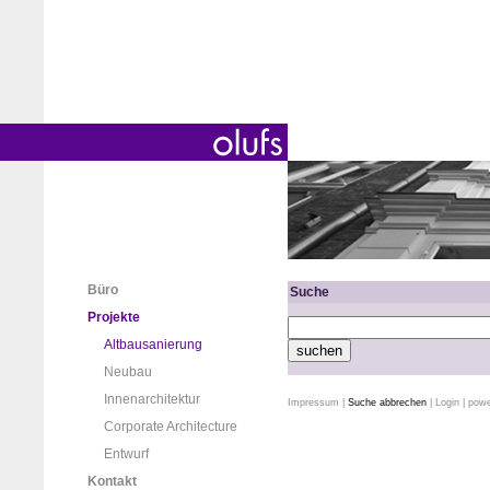
Büro
Suche
Projekte
Altbausanierung
Neubau
Innenarchitektur
Impressum
|
Suche abbrechen
|
Login
| pow
Corporate Architecture
Entwurf
Kontakt