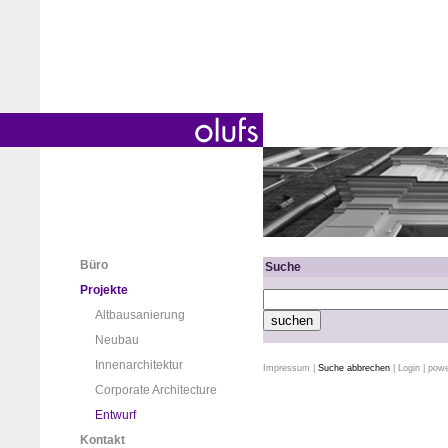
Büro
Suche
Projekte
Altbausanierung
Neubau
Innenarchitektur
Impressum
|
Suche abbrechen
|
Login
| pow
Corporate Architecture
Entwurf
Kontakt