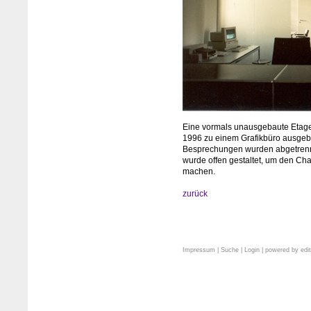
Eine vormals unausgebaute Etage
1996 zu einem Grafikbüro ausgeba
Besprechungen wurden abgetrennt
wurde offen gestaltet, um den Cha
machen.
zurück
Impressum
|
Suche
|
Login
| powered by
edi