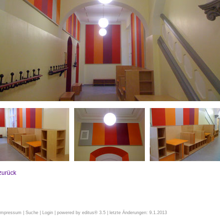
zurück
Impressum
|
Suche
|
Login
| powered by
editus® 3.5
| letzte Änderungen: 9.1.2013