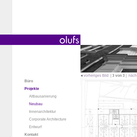
vorheriges Bild
|
3 von 3
|
näch
Büro
Projekte
Altbausanierung
Neubau
Innenarchitektur
Corporate Architecture
Entwurf
Kontakt